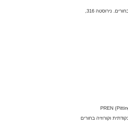
לפי נתונים מקצועיים, נירוסטה 304 עומדת בהצלחה במים מתוקים עם עד 100 ppm כלורידים. מעל — מתחילה קורוזיה בחורים. נירוסטה 316,
 (Mo) משתלב בשכבה הפסיבית של הנירוסטה ומחזק אותה מול התקפות של יוני כלור (Cl⁻). הוא מעלה את ה-PREN (Pitting
כך העמידות בפני קורוזיה נקודתית וקורוזיה בחורים