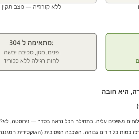
תקן ימי. המים המלוחים נשפכים עליה. בתחילה הכל נראה בסדר — נירוסטה
ז כמות כלורידים גבוהה. השכבה הפסיבית (האוקסידית המגננה