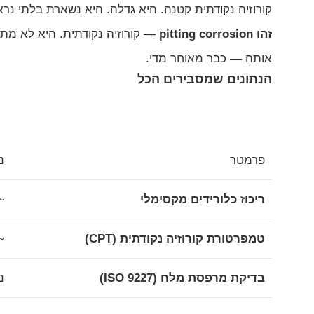
קורוזיה נקודתית קטנה. היא גדלה. היא נשארת בלתי נר
זהו pitting corrosion
— קורוזיה נקודתית. היא לא מת
אותה — כבר מאוחר מדי.
הנתונים שמסבירים הכל
פרמטר
ני
ריכוז כלורידים מקסימלי
~100 ppm (בטמפרטו
טמפרטורת קורוזיה נקודתית (CPT)
~40°C ב-300 ppm
בדיקת מרפסת מלח (ISO 9227)
נ