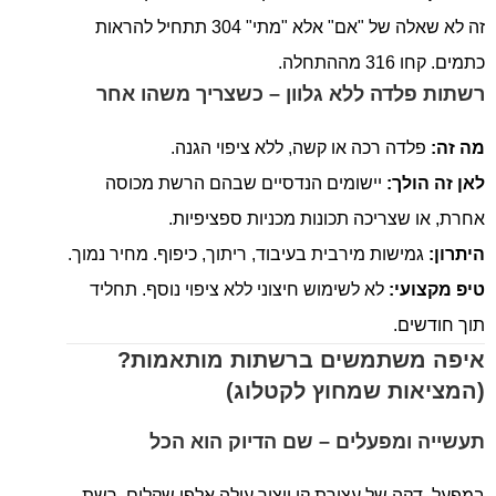
זה לא שאלה של "אם" אלא "מתי" 304 תתחיל להראות
כתמים. קחו 316 מההתחלה.
רשתות פלדה ללא גלוון – כשצריך משהו אחר
מה זה:
פלדה רכה או קשה, ללא ציפוי הגנה.
לאן זה הולך:
יישומים הנדסיים שבהם הרשת מכוסה
אחרת, או שצריכה תכונות מכניות ספציפיות.
היתרון:
גמישות מירבית בעיבוד, ריתוך, כיפוף. מחיר נמוך.
טיפ מקצועי:
לא לשימוש חיצוני ללא ציפוי נוסף. תחליד
תוך חודשים.
איפה משתמשים ברשתות מותאמות?
(המציאות שמחוץ לקטלוג)
תעשייה ומפעלים – שם הדיוק הוא הכל
במפעל, דקה של עצירת קו ייצור עולה אלפי שקלים. רשת