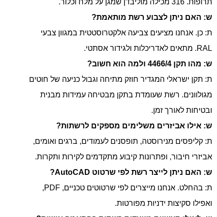
תרופות. 316 מכילה מוליבדן שמגן על מלח וכלור.
ש: האם ניתן לצבוע רשת מותאמת?
ת: כן. אנחנו מציעים צביעה אלקטרוסטטית במגוון צבעי
RAL. מתאים לאדריכלות ולגידור אסתטי.
ש: מהו תקן 4466/4 ולמה הוא חשוב?
ת: תקן ישראלי המגדיר חוזק מתיחה וגבול כניעה של חוטים
מגולוונים. רשת שעומדת בתקן מבטיחה עמידות מבנית
ובטיחות לאורך זמן.
ש: אילו אביזרים משלימים מספקים לרשתות?
ת: קליפסים מנירוסטה, תופסנים לעמודים, ברגים ואומים,
אביזרי חיבור, ופתרונות קיבוע מתקדמים לקירות ותקרות.
ש: האם ניתן לייצר רשת לפי שרטוט AutoCAD?
ת: בהחלט. אנחנו מייצרים לפי שרטוטים טכניים, PDF,
ואפילו סקיצות ידניות מפורטות.